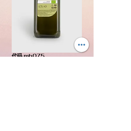
代码 mb075
價
€16.50
格
已含 增值税
新增至購物車
一瓶 10.75
 0.75 升瓶装