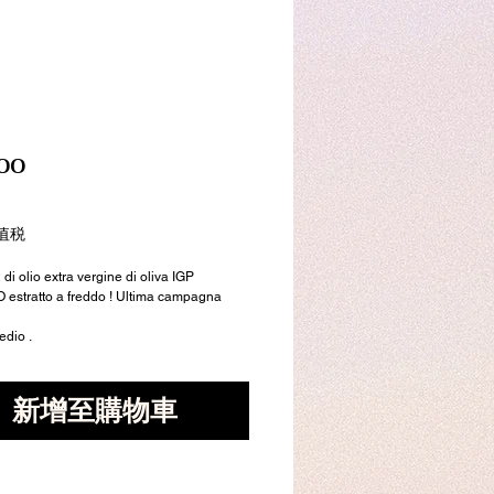
00
價
格
值税
2 di olio extra vergine di oliva IGP
stratto a freddo ! Ultima campagna
edio .
新增至購物車