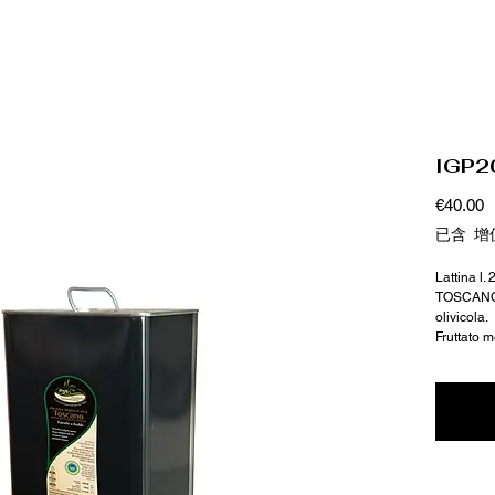
IGP2
€40.00
已含 增
Lattina l. 
TOSCANO e
olivicola.
Fruttato m